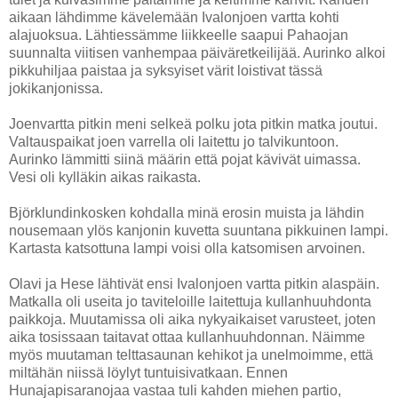
aikaan lähdimme kävelemään Ivalonjoen vartta kohti
alajuoksua. Lähtiessämme liikkeelle saapui Pahaojan
suunnalta viitisen vanhempaa päiväretkeilijää. Aurinko alkoi
pikkuhiljaa paistaa ja syksyiset värit loistivat tässä
jokikanjonissa.
Joenvartta pitkin meni selkeä polku jota pitkin matka joutui.
Valtauspaikat joen varrella oli laitettu jo talvikuntoon.
Aurinko lämmitti siinä määrin että pojat kävivät uimassa.
Vesi oli kylläkin aikas raikasta.
Björklundinkosken kohdalla minä erosin muista ja lähdin
nousemaan ylös kanjonin kuvetta suuntana pikkuinen lampi.
Kartasta katsottuna lampi voisi olla katsomisen arvoinen.
Olavi ja Hese lähtivät ensi Ivalonjoen vartta pitkin alaspäin.
Matkalla oli useita jo taviteloille laitettuja kullanhuuhdonta
paikkoja. Muutamissa oli aika nykyaikaiset varusteet, joten
aika tosissaan taitavat ottaa kullanhuuhdonnan. Näimme
myös muutaman telttasaunan kehikot ja unelmoimme, että
miltähän niissä löylyt tuntuisivatkaan. Ennen
Hunajapisaranojaa vastaa tuli kahden miehen partio,