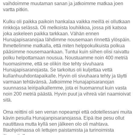
vaihdoimme muutaman sanan ja jatkoimme matkaa joen
vartta pitkin.
Kulku oli paikka paikoin hankalaa vaikka meillä ei ollutkaan
rinkkoja selässä. Oli melkoista louhikkoa, jossa piti katsoa
joka askeleen paikka tarkkaan. Vähän ennen
Hunajapisaranojaa lähdimme nousemaan rinnettä ylöspäin.
Ihmettelimme matkalla, että miten helppokulkuista polkua
pääsimme nousemaankaan. Tuntui kuin siihen olisi raivattu
polku helpottamaan nousua. Noustuamme noin 400 metriä
huomasimme, että se olikin itse tehty sivuhaara
Hunajapisaranojasta. Se tarkoitus oli kuljettaa vettä
kullanhuuhdontapaikalle. Hyvin oli sivuhaara tehty ja täytti
varmaan tehtävänsä. Jatkoimme Hunajapisaranojan
suunnassa leiripaikallemme, jota ei huomannut kuin vasta
noin 200 metriä päästä. Hyvin puut ja vihreä väri naamioivat
sitä.
Oma reittini oli sen verran nopeampi että odotellessani muita
kävin pesulla Hunajanpisaranojassa. Eipä itse pesu ollut
nautittava mutta kyllä sen jälkeen olo oli mahtava.
Iltaohjelmassa oli lettujen paistamista ja turinoimista