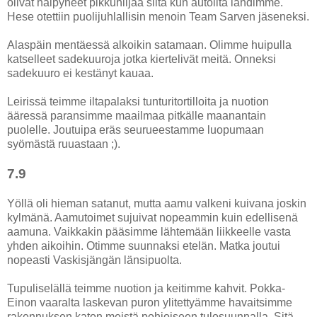
olivat häipyneet pikkuhiljaa siitä kun autoilta lähdimme.
Hese otettiin puolijuhlallisin menoin Team Sarven jäseneksi.
Alaspäin mentäessä alkoikin satamaan. Olimme huipulla
katselleet sadekuuroja jotka kiertelivät meitä. Onneksi
sadekuuro ei kestänyt kauaa.
Leirissä teimme iltapalaksi tunturitortilloita ja nuotion
ääressä paransimme maailmaa pitkälle maanantain
puolelle. Joutuipa eräs seurueestamme luopumaan
syömästä ruuastaan ;).
7.9
Yöllä oli hieman satanut, mutta aamu valkeni kuivana joskin
kylmänä. Aamutoimet sujuivat nopeammin kuin edellisenä
aamuna. Vaikkakin pääsimme lähtemään liikkeelle vasta
yhden aikoihin. Otimme suunnaksi etelän. Matka joutui
nopeasti Vaskisjängän länsipuolta.
Tupuliselällä teimme nuotion ja keitimme kahvit. Pokka-
Einon vaaralta laskevan puron ylitettyämme havaitsimme
rakennuksen katon meistä pohjoiseen tulosuunnalla. Sitä