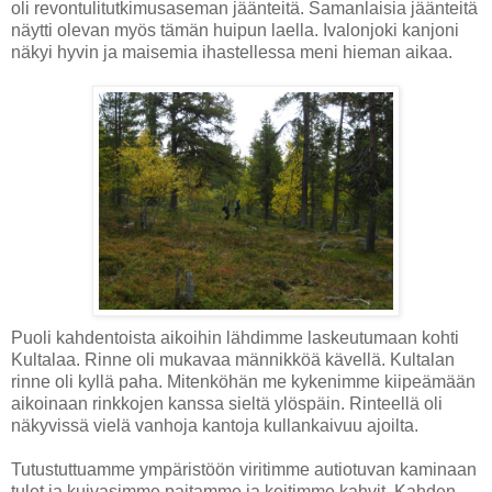
oli revontulitutkimusaseman jäänteitä. Samanlaisia jäänteitä
näytti olevan myös tämän huipun laella. Ivalonjoki kanjoni
näkyi hyvin ja maisemia ihastellessa meni hieman aikaa.
Puoli kahdentoista aikoihin lähdimme laskeutumaan kohti
Kultalaa. Rinne oli mukavaa männikköä kävellä. Kultalan
rinne oli kyllä paha. Mitenköhän me kykenimme kiipeämään
aikoinaan rinkkojen kanssa sieltä ylöspäin. Rinteellä oli
näkyvissä vielä vanhoja kantoja kullankaivuu ajoilta.
Tutustuttuamme ympäristöön viritimme autiotuvan kaminaan
tulet ja kuivasimme paitamme ja keitimme kahvit. Kahden