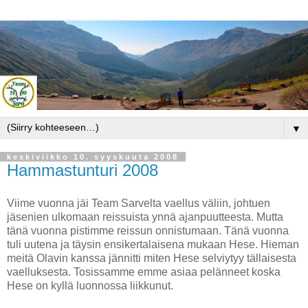
▼
keskiviikko 10. syyskuuta 2008
Hammastunturi 2008
Viime vuonna jäi Team Sarvelta vaellus väliin, johtuen
jäsenien ulkomaan reissuista ynnä ajanpuutteesta. Mutta
tänä vuonna pistimme reissun onnistumaan. Tänä vuonna
tuli uutena ja täysin ensikertalaisena mukaan Hese. Hieman
meitä Olavin kanssa jännitti miten Hese selviytyy tällaisesta
vaelluksesta. Tosissamme emme asiaa pelänneet koska
Hese on kyllä luonnossa liikkunut.