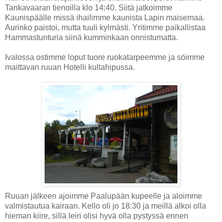
Tankavaaran tienoilla klo 14:40. Siitä jatkoimme
Kaunispäälle missä ihailimme kaunista Lapin maisemaa.
Aurinko paistoi, mutta tuuli kylmästi. Yritimme paikallistaa
Hammastunturia siinä kumminkaan onnistumatta.
Ivalossa ostimme loput tuore ruokatarpeemme ja söimme
maittavan ruuan Hotelli kultahipussa.
Ruuan jälkeen ajoimme Paalupään kupeelle ja aloimme
valmistautua kairaan. Kello oli jo 18:30 ja meillä alkoi olla
hieman kiire, sillä leiri olisi hyvä olla pystyssä ennen