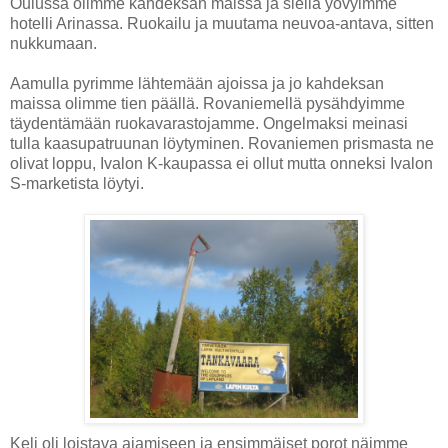
Oulussa olimme kahdeksan maissa ja siellä yövyimme
hotelli Arinassa. Ruokailu ja muutama neuvoa-antava, sitten
nukkumaan.
Aamulla pyrimme lähtemään ajoissa ja jo kahdeksan
maissa olimme tien päällä. Rovaniemellä pysähdyimme
täydentämään ruokavarastojamme. Ongelmaksi meinasi
tulla kaasupatruunan löytyminen. Rovaniemen prismasta ne
olivat loppu, Ivalon K-kaupassa ei ollut mutta onneksi Ivalon
S-marketista löytyi.
Keli oli loistava ajamiseen ja ensimmäiset porot näimme