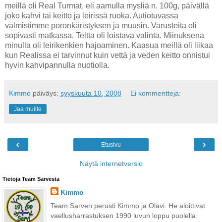
meillä oli Real Turmat, eli aamulla mysliä n. 100g, päivällä
joko kahvi tai keitto ja leirissä ruoka. Autiotuvassa
valmistimme poronkäristyksen ja muusin. Varusteita oli
sopivasti matkassa. Teltta oli loistava valinta. Miinuksena
minulla oli leirikenkien hajoaminen. Kaasua meillä oli liikaa
kun Realissa ei tarvinnut kuin vettä ja veden keitto onnistui
hyvin kahvipannulla nuotiolla.
Kimmo
päiväys:
syyskuuta 10, 2008
Ei kommentteja:
Jaa muille
‹
›
Etusivu
Näytä internetversio
Tietoja Team Sarvesta
Kimmo
Team Sarven perusti Kimmo ja Olavi. He aloittivat
vaellusharrastuksen 1990 luvun loppu puolella.