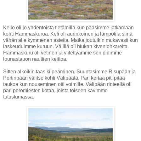
Kello oli jo yhdentoista tietämillä kun pääsimme jatkamaan
kohti Hammaskurua. Keli oli aurinkoinen ja lämpötila siinä
vähän alle kymmenen astetta. Matka joutuikin mukavasti kun
laskeuduimme kuruun. Välillä oli hiukan kivenlohkareita.
Hammaskuru oli vetinen ja ylitettyämme sen pidimme
lounastauon nauttien keittoa.
Sitten alkoikin taas kiipeäminen. Suuntasimme Risupään ja
Portinpään välitse kohti Välipäätä. Pari kertaa piti pitää
taukoa kun nouseminen otti voimille. Välipään rinteellä oli
pari poromiesten kotaa, joista toiseen kävimme
tutustumassa.