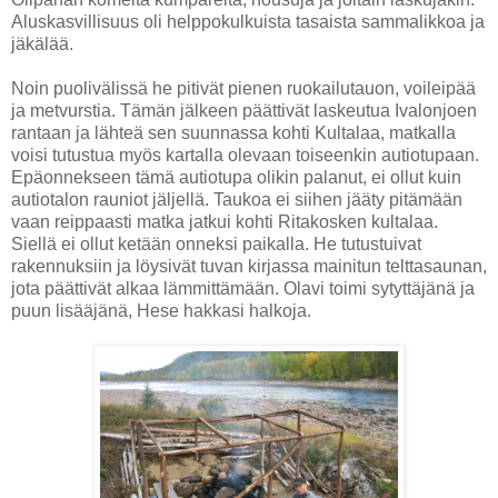
Aluskasvillisuus oli helppokulkuista tasaista sammalikkoa ja
jäkälää.
Noin puolivälissä he pitivät pienen ruokailutauon, voileipää
ja metvurstia. Tämän jälkeen päättivät laskeutua Ivalonjoen
rantaan ja lähteä sen suunnassa kohti Kultalaa, matkalla
voisi tutustua myös kartalla olevaan toiseenkin autiotupaan.
Epäonnekseen tämä autiotupa olikin palanut, ei ollut kuin
autiotalon rauniot jäljellä. Taukoa ei siihen jääty pitämään
vaan reippaasti matka jatkui kohti Ritakosken kultalaa.
Siellä ei ollut ketään onneksi paikalla. He tutustuivat
rakennuksiin ja löysivät tuvan kirjassa mainitun telttasaunan,
jota päättivät alkaa lämmittämään. Olavi toimi sytyttäjänä ja
puun lisääjänä, Hese hakkasi halkoja.