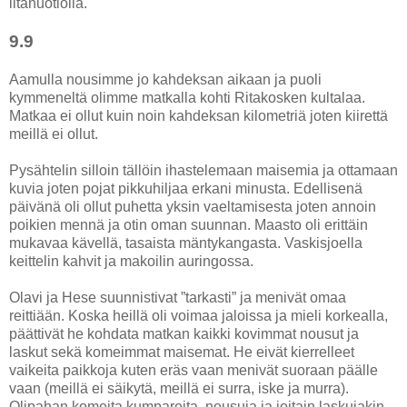
iltanuotiolla.
9.9
Aamulla nousimme jo kahdeksan aikaan ja puoli
kymmeneltä olimme matkalla kohti Ritakosken kultalaa.
Matkaa ei ollut kuin noin kahdeksan kilometriä joten kiirettä
meillä ei ollut.
Pysähtelin silloin tällöin ihastelemaan maisemia ja ottamaan
kuvia joten pojat pikkuhiljaa erkani minusta. Edellisenä
päivänä oli ollut puhetta yksin vaeltamisesta joten annoin
poikien mennä ja otin oman suunnan. Maasto oli erittäin
mukavaa kävellä, tasaista mäntykangasta. Vaskisjoella
keittelin kahvit ja makoilin auringossa.
Olavi ja Hese suunnistivat ”tarkasti” ja menivät omaa
reittiään. Koska heillä oli voimaa jaloissa ja mieli korkealla,
päättivät he kohdata matkan kaikki kovimmat nousut ja
laskut sekä komeimmat maisemat. He eivät kierrelleet
vaikeita paikkoja kuten eräs vaan menivät suoraan päälle
vaan (meillä ei säikytä, meillä ei surra, iske ja murra).
Olipahan komeita kumpareita, nousuja ja joitain laskujakin.