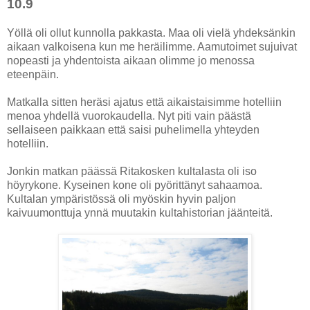
10.9
Yöllä oli ollut kunnolla pakkasta. Maa oli vielä yhdeksänkin
aikaan valkoisena kun me heräilimme. Aamutoimet sujuivat
nopeasti ja yhdentoista aikaan olimme jo menossa
eteenpäin.
Matkalla sitten heräsi ajatus että aikaistaisimme hotelliin
menoa yhdellä vuorokaudella. Nyt piti vain päästä
sellaiseen paikkaan että saisi puhelimella yhteyden
hotelliin.
Jonkin matkan päässä Ritakosken kultalasta oli iso
höyrykone. Kyseinen kone oli pyörittänyt sahaamoa.
Kultalan ympäristössä oli myöskin hyvin paljon
kaivuumonttuja ynnä muutakin kultahistorian jäänteitä.