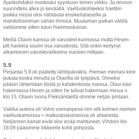
Ajankohdaksi muotoutui syyskuun toinen viikko. Ja reissun
suunnittelu alkoi jo keväällä. Vaelluskohteeksi haettiin
paikka missä olisi nähtävää ensikertalaiselle ja
mahdollisimman vähän ihmisiä. Muutaman paikan välillä
valitsimme sitten tutun Hammaskairan.
Meillä Olavin kanssa oli varusteet kunnossa mutta Hesen
piti hankkia suurin osa varusteista. Sitä onkin kertynyt
aikamoinen varustevalikoima vuosien mittaan.
5.9
Perjantai 5.9 oli päätetty lähtöpäiväksi. Hieman meinasi kiire
pukata koska minulla ja Olavilla oli työpäivä. Onneksi
pääsin lähtemään töistä jo kahdentoista maissa. Olavi kävi
hakemassa Hesen ja sitten he tulivat hakemaan minua n.
klo 15. Olavin luona Pieksämäellä olimme neljän pintaan.
Vaikka autona oli Volvo voimanpesä niin silti kolmen miehen
vaelluskamoissa + matkustuskamoissa oli ahtamista.
Neljännen kamat eivät olisi enää mahtuneet. Vihdoin klo
16:09 pääsimme liikkeelle kohti pohjoista.