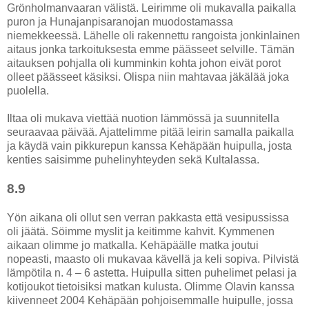
Grönholmanvaaran välistä. Leirimme oli mukavalla paikalla
puron ja Hunajanpisaranojan muodostamassa
niemekkeessä. Lähelle oli rakennettu rangoista jonkinlainen
aitaus jonka tarkoituksesta emme päässeet selville. Tämän
aitauksen pohjalla oli kumminkin kohta johon eivät porot
olleet päässeet käsiksi. Olispa niin mahtavaa jäkälää joka
puolella.
Iltaa oli mukava viettää nuotion lämmössä ja suunnitella
seuraavaa päivää. Ajattelimme pitää leirin samalla paikalla
ja käydä vain pikkurepun kanssa Kehäpään huipulla, josta
kenties saisimme puhelinyhteyden sekä Kultalassa.
8.9
Yön aikana oli ollut sen verran pakkasta että vesipussissa
oli jäätä. Söimme myslit ja keitimme kahvit. Kymmenen
aikaan olimme jo matkalla. Kehäpäälle matka joutui
nopeasti, maasto oli mukavaa kävellä ja keli sopiva. Pilvistä
lämpötila n. 4 – 6 astetta. Huipulla sitten puhelimet pelasi ja
kotijoukot tietoisiksi matkan kulusta. Olimme Olavin kanssa
kiivenneet 2004 Kehäpään pohjoisemmalle huipulle, jossa