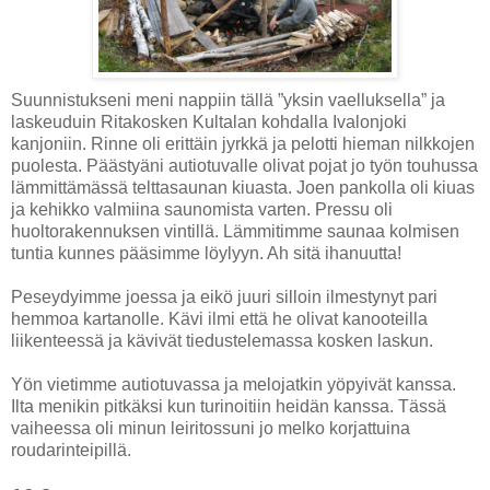
Suunnistukseni meni nappiin tällä ”yksin vaelluksella” ja
laskeuduin Ritakosken Kultalan kohdalla Ivalonjoki
kanjoniin. Rinne oli erittäin jyrkkä ja pelotti hieman nilkkojen
puolesta. Päästyäni autiotuvalle olivat pojat jo työn touhussa
lämmittämässä telttasaunan kiuasta. Joen pankolla oli kiuas
ja kehikko valmiina saunomista varten. Pressu oli
huoltorakennuksen vintillä. Lämmitimme saunaa kolmisen
tuntia kunnes pääsimme löylyyn. Ah sitä ihanuutta!
Peseydyimme joessa ja eikö juuri silloin ilmestynyt pari
hemmoa kartanolle. Kävi ilmi että he olivat kanooteilla
liikenteessä ja kävivät tiedustelemassa kosken laskun.
Yön vietimme autiotuvassa ja melojatkin yöpyivät kanssa.
Ilta menikin pitkäksi kun turinoitiin heidän kanssa. Tässä
vaiheessa oli minun leiritossuni jo melko korjattuina
roudarinteipillä.