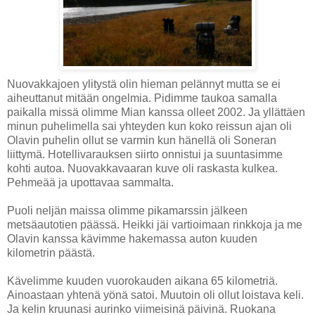
Nuovakkajoen ylitystä olin hieman pelännyt mutta se ei
aiheuttanut mitään ongelmia. Pidimme taukoa samalla
paikalla missä olimme Mian kanssa olleet 2002. Ja yllättäen
minun puhelimella sai yhteyden kun koko reissun ajan oli
Olavin puhelin ollut se varmin kun hänellä oli Soneran
liittymä. Hotellivarauksen siirto onnistui ja suuntasimme
kohti autoa. Nuovakkavaaran kuve oli raskasta kulkea.
Pehmeää ja upottavaa sammalta.
Puoli neljän maissa olimme pikamarssin jälkeen
metsäautotien päässä. Heikki jäi vartioimaan rinkkoja ja me
Olavin kanssa kävimme hakemassa auton kuuden
kilometrin päästä.
Kävelimme kuuden vuorokauden aikana 65 kilometriä.
Ainoastaan yhtenä yönä satoi. Muutoin oli ollut loistava keli.
Ja kelin kruunasi aurinko viimeisinä päivinä. Ruokana