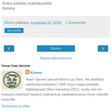
Kiitos kaikille osallistuneille.
Kimmo
Kimmo
päiväys:
syyskuuta 12, 2010
1 kommentti:
Jaa muille
‹
›
Etusivu
Näytä internetversio
Tietoja Team Sarvesta
Kimmo
Team Sarven perusti Kimmo ja Olavi. He aloittivat
vaellusharrastuksen 1990 luvun loppu puolella.
Valitettavasti Olavi menehtyi 2013, mutta hän on
mukana mielessä hyvänä ystävänä ja vaelluskaverina myös tulevilla
reissuilla.
Tarkastele profiilia