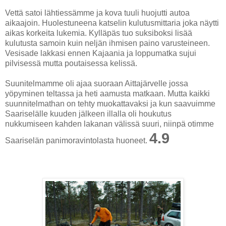
Vettä satoi lähtiessämme ja kova tuuli huojutti autoa
aikaajoin. Huolestuneena katselin kulutusmittaria joka näytti
aikas korkeita lukemia. Kylläpäs tuo suksiboksi lisää
kulutusta samoin kuin neljän ihmisen paino varusteineen.
Vesisade lakkasi ennen Kajaania ja loppumatka sujui
pilvisessä mutta poutaisessa kelissä.
Suunitelmamme oli ajaa suoraan Aittajärvelle jossa
yöpyminen teltassa ja heti aamusta matkaan. Mutta kaikki
suunnitelmathan on tehty muokattavaksi ja kun saavuimme
Saariselälle kuuden jälkeen illalla oli houkutus
nukkumiseen kahden lakanan välissä suuri, niinpä otimme
4.9
Saariselän panimoravintolasta huoneet.