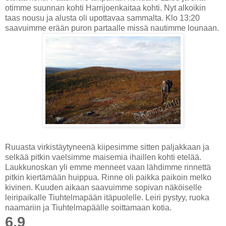
otimme suunnan kohti Harrijoenkaitaa kohti. Nyt alkoikin
taas nousu ja alusta oli upottavaa sammalta. Klo 13:20
saavuimme erään puron partaalle missä nautimme lounaan.
Ruuasta virkistäytyneenä kiipesimme sitten paljakkaan ja
selkää pitkin vaelsimme maisemia ihaillen kohti etelää.
Laukkunoskan yli emme menneet vaan lähdimme rinnettä
pitkin kiertämään huippua. Rinne oli paikka paikoin melko
kivinen. Kuuden aikaan saavuimme sopivan näköiselle
leiripaikalle Tiuhtelmapään itäpuolelle. Leiri pystyy, ruoka
naamariin ja Tiuhtelmapäälle soittamaan kotia.
6.9