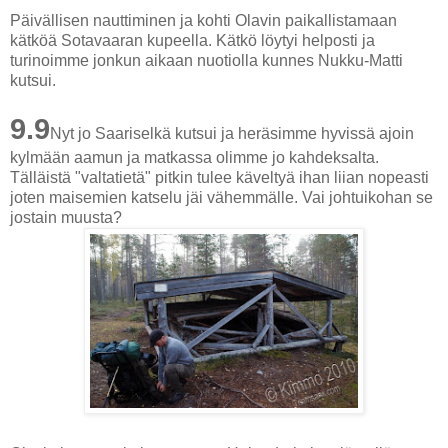
Päivällisen nauttiminen ja kohti Olavin paikallistamaan
kätköä Sotavaaran kupeella. Kätkö löytyi helposti ja
turinoimme jonkun aikaan nuotiolla kunnes Nukku-Matti
kutsui.
9.9
Nyt jo Saariselkä kutsui ja heräsimme hyvissä ajoin
kylmään aamun ja matkassa olimme jo kahdeksalta.
Tälläistä "valtatietä" pitkin tulee käveltyä ihan liian nopeasti
joten maisemien katselu jäi vähemmälle. Vai johtuikohan se
jostain muusta?