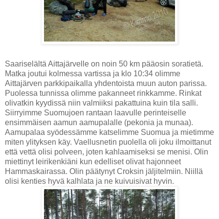
Saariselältä Aittajärvelle on noin 50 km pääosin soratietä.
Matka joutui kolmessa vartissa ja klo 10:34 olimme
Aittajärven parkkipaikalla yhdentoista muun auton parissa.
Puolessa tunnissa olimme pakanneet rinkkamme. Rinkat
olivatkin kyydissä niin valmiiksi pakattuina kuin tila salli.
Siirryimme Suomujoen rantaan laavulle perinteiselle
ensimmäisen aamun aamupalalle (pekonia ja munaa).
Aamupalaa syödessämme katselimme Suomua ja mietimme
miten ylityksen käy. Vaellusnetin puolella oli joku ilmoittanut
että vettä olisi polveen, joten kahlaamiseksi se menisi. Olin
miettinyt leirikenkiäni kun edelliset olivat hajonneet
Hammaskairassa. Olin päätynyt Croksin jäljitelmiin. Niillä
olisi kenties hyvä kalhlata ja ne kuivuisivat hyvin.