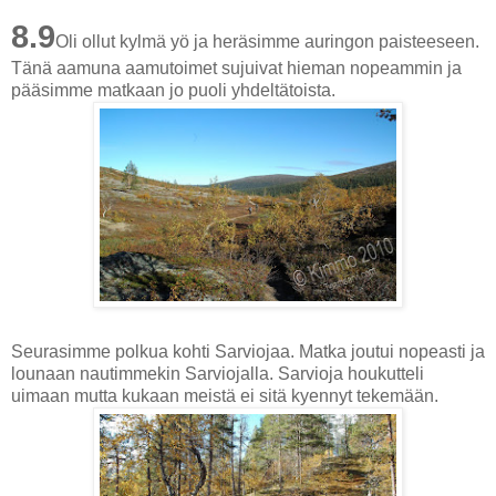
8.9
Oli ollut kylmä yö ja heräsimme auringon paisteeseen.
Tänä aamuna aamutoimet sujuivat hieman nopeammin ja
pääsimme matkaan jo puoli yhdeltätoista.
Seurasimme polkua kohti Sarviojaa. Matka joutui nopeasti ja
lounaan nautimmekin Sarviojalla. Sarvioja houkutteli
uimaan mutta kukaan meistä ei sitä kyennyt tekemään.