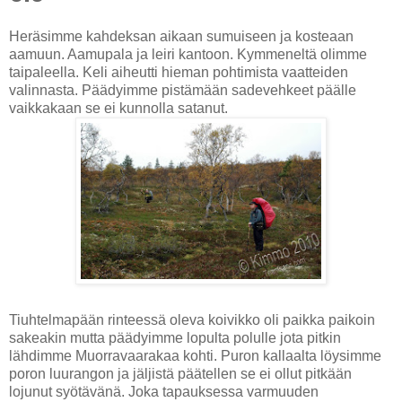
Heräsimme kahdeksan aikaan sumuiseen ja kosteaan
aamuun. Aamupala ja leiri kantoon. Kymmeneltä olimme
taipaleella. Keli aiheutti hieman pohtimista vaatteiden
valinnasta. Päädyimme pistämään sadevehkeet päälle
vaikkakaan se ei kunnolla satanut.
Tiuhtelmapään rinteessä oleva koivikko oli paikka paikoin
sakeakin mutta päädyimme lopulta polulle jota pitkin
lähdimme Muorravaarakaa kohti. Puron kallaalta löysimme
poron luurangon ja jäljistä päätellen se ei ollut pitkään
lojunut syötävänä. Joka tapauksessa varmuuden