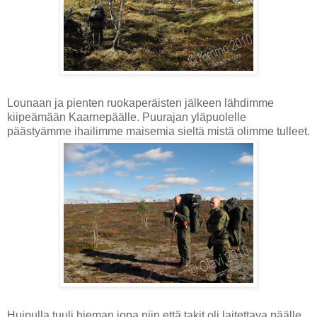
Lounaan ja pienten ruokaperäisten jälkeen lähdimme
kiipeämään Kaarnepäälle. Puurajan yläpuolelle
päästyämme ihailimme maisemia sieltä mistä olimme tulleet.
Huipulla tuuli hieman jopa niin että takit oli laitettava päälle.