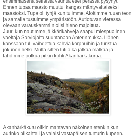
ensimmäisenä sellaista vauhtia ettei perässä pysynyt.
Ennen tupaa maasto muuttui kangas mäntyvaltaiseksi
maastoksi. Tupa oli tyhjä kun tulimme. Aloitimme ruuan teon
ja samalla tustuimme ympäristöön. Autiotuvan vieressä
olevaan varauskammiin olisi hieno majoittua.
Juuri kun nautimme jälkkärikahveja saapui miespuolinen
vaeltaja Sarviojalta suuntanaan Anterinmukka. Hänen
kanssaan tuli vaihdettua kahvia korppuihin ja turistua
jokunen hetki. Mutta sitten tuli aika jatkaa matkaa ja
lähdimme polkua pitkin kohti Akanhärkäkurua.
Akanhärkäkuru olikin mahtavan näköinen etenkin kun
aurinko pilkahteli ja valaisi vastapäisen tunturin kupeen.