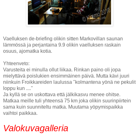
Vaelluksen de-briefing olikin sitten Markovillan saunan
lämmössä ja perjantaina 9.9 olikin vaelluksen raskain
osuus, ajomatka kotia.
Yhteenveto:
Varusteita ei minulla ollut liikaa. Rinkan paino oli jopa
mielyttävä poislukien ensimmäinen päivä. Mutta kävi juuri
niinkuin Froikkareiden laulussa "kolmantena yönä ne pekulit
loppu kun ...."
Ja kyllä se on uskottava että jälkikasvu menee ohitse.
Matkaa meille tuli yhteensä 75 km joka olikin suurinpiirtein
sama kuin suunniteltu matka. Muutama yöpymispaikka
vaihtoi paikkaa.
Valokuvagalleria