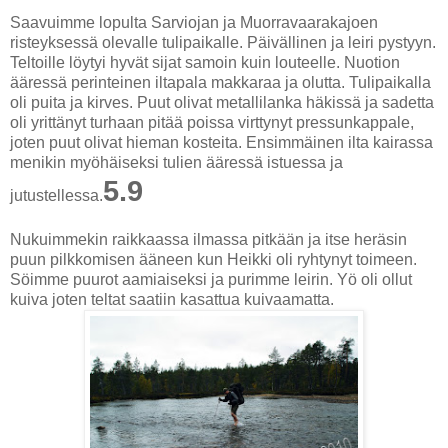
Saavuimme lopulta Sarviojan ja Muorravaarakajoen
risteyksessä olevalle tulipaikalle. Päivällinen ja leiri pystyyn.
Teltoille löytyi hyvät sijat samoin kuin louteelle. Nuotion
ääressä perinteinen iltapala makkaraa ja olutta. Tulipaikalla
oli puita ja kirves. Puut olivat metallilanka häkissä ja sadetta
oli yrittänyt turhaan pitää poissa virttynyt pressunkappale,
joten puut olivat hieman kosteita. Ensimmäinen ilta kairassa
menikin myöhäiseksi tulien ääressä istuessa ja
5.9
jutustellessa.
Nukuimmekin raikkaassa ilmassa pitkään ja itse heräsin
puun pilkkomisen ääneen kun Heikki oli ryhtynyt toimeen.
Söimme puurot aamiaiseksi ja purimme leirin. Yö oli ollut
kuiva joten teltat saatiin kasattua kuivaamatta.