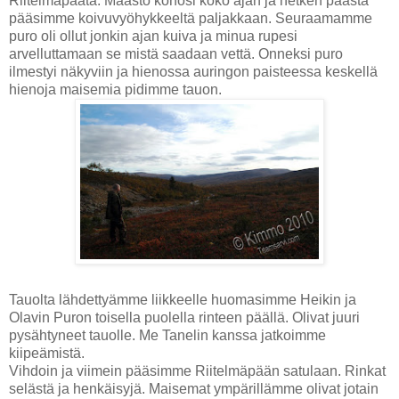
Riitelmäpäätä. Maasto kohosi koko ajan ja hetken päästä
pääsimme koivuvyöhykkeeltä paljakkaan. Seuraamamme
puro oli ollut jonkin ajan kuiva ja minua rupesi
arvelluttamaan se mistä saadaan vettä. Onneksi puro
ilmestyi näkyviin ja hienossa auringon paisteessa keskellä
hienoja maisemia pidimme tauon.
Tauolta lähdettyämme liikkeelle huomasimme Heikin ja
Olavin Puron toisella puolella rinteen päällä. Olivat juuri
pysähtyneet tauolle. Me Tanelin kanssa jatkoimme
kiipeämistä.
Vihdoin ja viimein pääsimme Riitelmäpään satulaan. Rinkat
selästä ja henkäisyjä. Maisemat ympärillämme olivat jotain