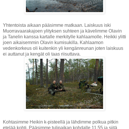
Yhtentoista aikaan pääsimme matkaan. Laiskuus iski
Muorravaarakajoen ylityksen suhteen ja kävelimme Olavin
ja Tanelin kanssa kartalle merkitylle kahlaamolle. Heikki ylitti
joen aikaisemmin Olavin kumisukilla. Kahlaamon
vedenkorkeus oli kuitenkin yli kengänreunan joten laiskuus
ei auttanut ja kengät oli taas riisuttava.
Kohtasimme Heikin k-pisteellä ja lähdimme polkua pitkin
etelää kohti. Pääsimme tulipaikan kohdalle 11.55 ja siitä