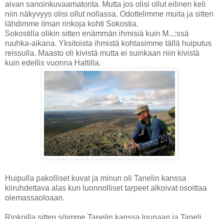
aivan sanoinkuvaamatonta. Mutta jos olisi ollut eilinen keli
niin näkyvyys olisi ollut nollassa. Odottelimme muita ja sitten
lähdimme ilman rinkoja kohti Sokostia.
Sokostilla olikin sitten enämmän ihmisiä kuin M...:ssä
ruuhka-aikana. Yksitoista ihmistä kohtasimme tällä huiputus
reissulla. Maasto oli kivistä mutta ei suinkaan niin kivistä
kuin edellis vuonna Haltilla.
Huipulla pakolliset kuvat ja minun oli Tanelin kanssa
kiiruhdettava alas kun luonnolliset tarpeet alkoivat osoittaa
olemassaoloaan.
Rinkoilla sitten söimme Tanelin kanssa lounaan ja Taneli