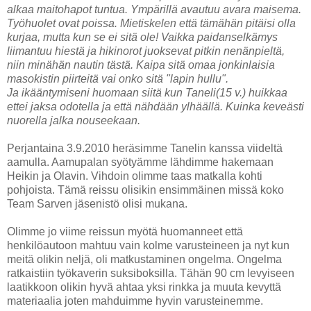
alkaa maitohapot tuntua. Ympärillä avautuu avara maisema.
Työhuolet ovat poissa. Mietiskelen että tämähän pitäisi olla
kurjaa, mutta kun se ei sitä ole! Vaikka paidanselkämys
liimantuu hiestä ja hikinorot juoksevat pitkin nenänpieltä,
niin minähän nautin tästä. Kaipa sitä omaa jonkinlais
ia
masokistin piirteitä vai onko sitä "lapin hullu".
Ja ikääntymiseni huomaan siitä kun Taneli(15 v
.) huikkaa
ettei jaksa odotella ja että nähdään ylhäällä. Kuinka keveästi
nuorella jalka nouseekaan.
Perjantaina 3.9.2010 heräsimme Tanelin kanssa viideltä
aamulla. Aamupalan syötyämme lähdimme hakemaan
Heikin ja Olavin. Vihdoin olimme taas matkalla kohti
pohjoista. Tämä reissu olisikin ensimmäinen missä koko
Team Sarven jäsenistö olisi mukana.
Olimme jo viime reissun myötä huomanneet että
henkilöautoon mahtuu vain kolme varusteineen ja nyt kun
meitä olikin neljä, oli matkustaminen ongelma. Ongelma
ratkaistiin työkaverin suksiboksilla. Tähän 90 cm levyiseen
laatikkoon olikin hyvä ahtaa yksi rinkka ja muuta kevyttä
materiaalia joten mahduimme hyvin varusteinemme.