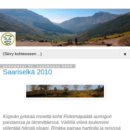
▼
sunnuntai 12. syyskuuta 2010
Saariselkä 2010
Kiipeän jyrkkää rinnettä kohti Riitelmäpäätä auringon
paistaessa ja lämmittäessä. Vällillä viileä tuulenvire
viilentää hikistä oloani. Rinkka painaa hartioita ja reisissä