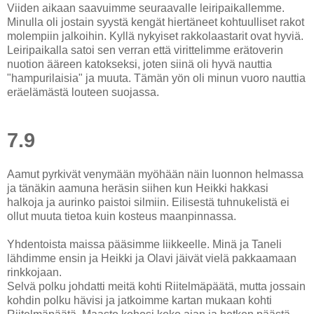
Viiden aikaan saavuimme seuraavalle leiripaikallemme.
Minulla oli jostain syystä kengät hiertäneet kohtuulliset rakot
molempiin jalkoihin. Kyllä nykyiset rakkolaastarit ovat hyviä.
Leiripaikalla satoi sen verran että virittelimme erätoverin
nuotion ääreen katokseksi, joten siinä oli hyvä nauttia
"hampurilaisia" ja muuta. Tämän yön oli minun vuoro nauttia
eräelämästä louteen suojassa.
7.9
Aamut pyrkivät venymään myöhään näin luonnon helmassa
ja tänäkin aamuna heräsin siihen kun Heikki hakkasi
halkoja ja aurinko paistoi silmiin. Eilisestä tuhnukelistä ei
ollut muuta tietoa kuin kosteus maanpinnassa.
Yhdentoista maissa pääsimme liikkeelle. Minä ja Taneli
lähdimme ensin ja Heikki ja Olavi jäivät vielä pakkaamaan
rinkkojaan.
Selvä polku johdatti meitä kohti Riitelmäpäätä, mutta jossain
kohdin polku hävisi ja jatkoimme kartan mukaan kohti