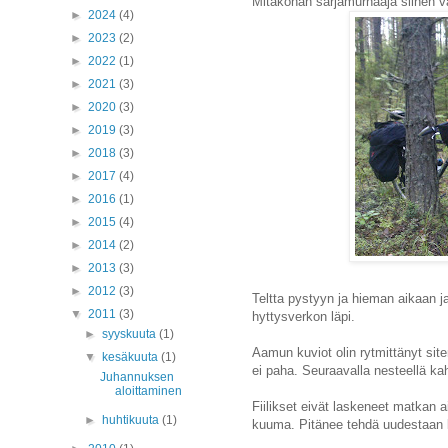
Mitäköhän sarjamurhaaja siihen v
►
2024
(4)
►
2023
(2)
►
2022
(1)
►
2021
(3)
►
2020
(3)
►
2019
(3)
►
2018
(3)
►
2017
(4)
►
2016
(1)
►
2015
(4)
►
2014
(2)
►
2013
(3)
►
2012
(3)
Teltta pystyyn ja hieman aikaan ja
▼
2011
(3)
hyttysverkon läpi.
►
syyskuuta
(1)
Aamun kuviot olin rytmittänyt sit
▼
kesäkuuta
(1)
ei paha. Seuraavalla nesteellä ka
Juhannuksen
aloittaminen
Fiilikset eivät laskeneet matkan ai
►
huhtikuuta
(1)
kuuma. Pitänee tehdä uudestaan 