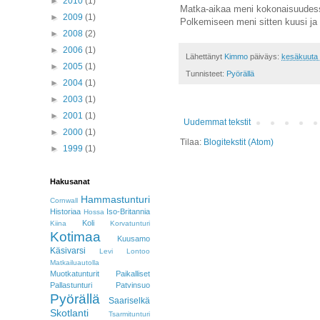
►
2010
(1)
Matka-aikaa meni kokonaisuudessaa
►
2009
(1)
Polkemiseen meni sitten kuusi ja 
►
2008
(2)
►
2006
(1)
Lähettänyt
Kimmo
päiväys:
kesäkuuta 
►
2005
(1)
Tunnisteet:
Pyörällä
►
2004
(1)
►
2003
(1)
►
2001
(1)
Uudemmat tekstit
►
2000
(1)
Tilaa:
Blogitekstit (Atom)
►
1999
(1)
Hakusanat
Hammastunturi
Cornwall
Historiaa
Iso-Britannia
Hossa
Koli
Kiina
Korvatunturi
Kotimaa
Kuusamo
Käsivarsi
Levi
Lontoo
Matkailuautolla
Muotkatunturit
Paikalliset
Pallastunturi
Patvinsuo
Pyörällä
Saariselkä
Skotlanti
Tsarmitunturi