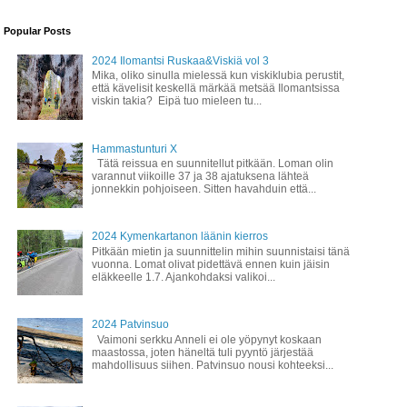
Popular Posts
2024 Ilomantsi Ruskaa&Viskiä vol 3
Mika, oliko sinulla mielessä kun viskiklubia perustit,
että kävelisit keskellä märkää metsää Ilomantsissa
viskin takia? Eipä tuo mieleen tu...
Hammastunturi X
Tätä reissua en suunnitellut pitkään. Loman olin
varannut viikoille 37 ja 38 ajatuksena lähteä
jonnekkin pohjoiseen. Sitten havahduin että...
2024 Kymenkartanon läänin kierros
Pitkään mietin ja suunnittelin mihin suunnistaisi tänä
vuonna. Lomat olivat pidettävä ennen kuin jäisin
eläkkeelle 1.7. Ajankohdaksi valikoi...
2024 Patvinsuo
Vaimoni serkku Anneli ei ole yöpynyt koskaan
maastossa, joten häneltä tuli pyyntö järjestää
mahdollisuus siihen. Patvinsuo nousi kohteeksi...