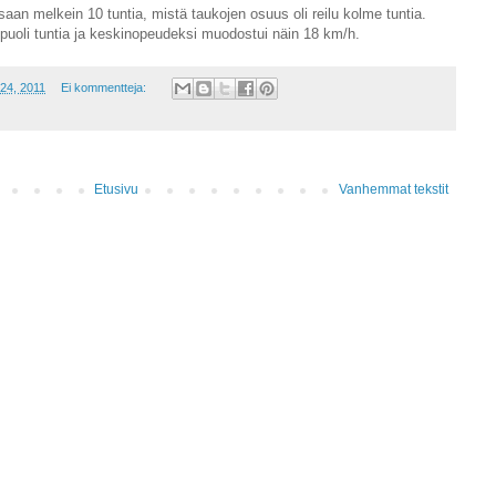
n melkein 10 tuntia, mistä taukojen osuus oli reilu kolme tuntia.
puoli tuntia ja keskinopeudeksi muodostui näin 18 km/h.
24, 2011
Ei kommentteja:
Etusivu
Vanhemmat tekstit