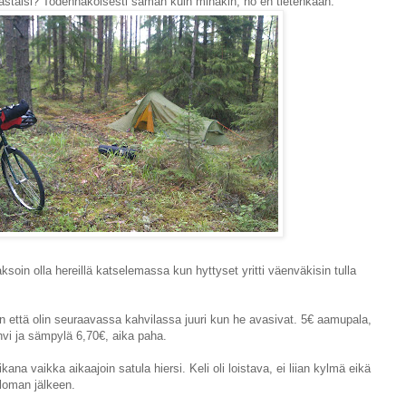
astaisi? Todennäköisesti saman kuin minäkin, no en tietenkään.
ksoin olla hereillä katselemassa kun hyttyset yritti väenväkisin tulla
en että olin seuraavassa kahvilassa juuri kun he avasivat. 5€ aamupala,
hvi ja sämpylä 6,70€, aika paha.
kana vaikka aikaajoin satula hiersi. Keli oli loistava, ei liian kylmä eikä
loman jälkeen.