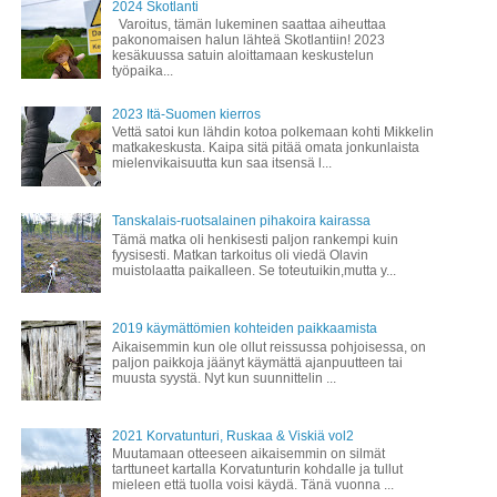
2024 Skotlanti
Varoitus, tämän lukeminen saattaa aiheuttaa
pakonomaisen halun lähteä Skotlantiin! 2023
kesäkuussa satuin aloittamaan keskustelun
työpaika...
2023 Itä-Suomen kierros
Vettä satoi kun lähdin kotoa polkemaan kohti Mikkelin
matkakeskusta. Kaipa sitä pitää omata jonkunlaista
mielenvikaisuutta kun saa itsensä l...
Tanskalais-ruotsalainen pihakoira kairassa
Tämä matka oli henkisesti paljon rankempi kuin
fyysisesti. Matkan tarkoitus oli viedä Olavin
muistolaatta paikalleen. Se toteutuikin,mutta y...
2019 käymättömien kohteiden paikkaamista
Aikaisemmin kun ole ollut reissussa pohjoisessa, on
paljon paikkoja jäänyt käymättä ajanpuutteen tai
muusta syystä. Nyt kun suunnittelin ...
2021 Korvatunturi, Ruskaa & Viskiä vol2
Muutamaan otteeseen aikaisemmin on silmät
tarttuneet kartalla Korvatunturin kohdalle ja tullut
mieleen että tuolla voisi käydä. Tänä vuonna ...