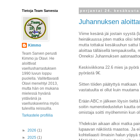
Tietoja Team Sarvesta
perjantai 24. kesäkuuta
Juhannuksen aloitt
Viime kesänä jäi jostain syystä 
heinäkuussa joten matka olisi teht
mutta tottakai kesäkuuhun sattui k
Kimmo
aloittaa tälläisellä tempauksella,
Team Sarven perusti
Onneksi Juhannuksen aatonaattona 
Kimmo ja Olavi. He
aloittivat
Keskiviikkona 22.6 mies ja pyörä 
vaellusharrastuksen
pyörästä 9€.
1990 luvun loppu
puolella. Valitettavasti
Olavi menehtyi 2013,
Sitten töiden päätyttyä matkaan. Ke
mutta hän on mukana
vastatuulta ei ollut kuin muutama 
mielessä hyvänä
ystävänä ja
Erään ABC:n jälkeen löysin tieltä 
vaelluskaverina myös
soitin numerotiedustelun kautta 
tulevilla reissuilla.
omistaja soitti myöhemmin kun ol
Tarkastele profiilia
Yhdeksän aikaan alkoi matka painaa
lupaavan näköistä maastoa. Ja eik
►
2026
(1)
kohteliaasti ilmaisin halun yöpyä
►
2025
(1)