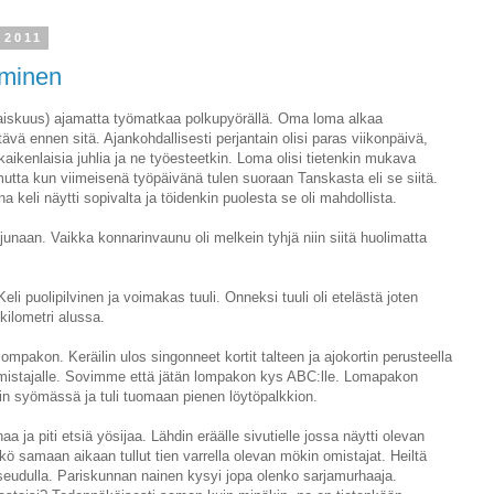
 2011
aminen
(laiskuus) ajamatta työmatkaa polkupyörällä. Oma loma alkaa
ävä ennen sitä. Ajankohdallisesti perjantain olisi paras viikonpäivä,
aikenlaisia juhlia ja ne työesteetkin. Loma olisi tietenkin mukava
 mutta kun viimeisenä työpäivänä tulen suoraan Tanskasta eli se siitä.
keli näytti sopivalta ja töidenkin puolesta se oli mahdollista.
junaan. Vaikka konnarinvaunu oli melkein tyhjä niin siitä huolimatta
li puolipilvinen ja voimakas tuuli. Onneksi tuuli oli etelästä joten
kilometri alussa.
lompakon. Keräilin ulos singonneet kortit talteen ja ajokortin perusteella
omistajalle. Sovimme että jätän lompakon kys ABC:lle. Lomapakon
in syömässä ja tuli tuomaan pienen löytöpalkkion.
 ja piti etsiä yösijaa. Lähdin eräälle sivutielle jossa näytti olevan
ö samaan aikaan tullut tien varrella olevan mökin omistajat. Heiltä
 seudulla. Pariskunnan nainen kysyi jopa olenko sarjamurhaaja.